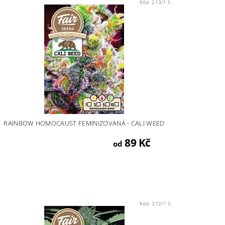
Kód:
213/1 S
RAINBOW HOMOCAUST FEMINIZOVANÁ - CALI WEED
89 Kč
od
Kód:
372/1 S