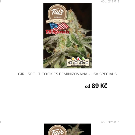
1
Kód:
219/1 S
GIRL SCOUT COOKIES FEMINIZOVANÁ - USA SPECIALS
89 Kč
od
1
Kód:
375/1 S