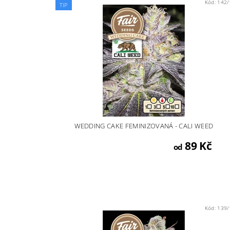
Kód:
142/
TIP
WEDDING CAKE FEMINIZOVANÁ - CALI WEED
89 Kč
od
Kód:
139/