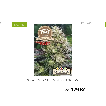
S
Kód:
408/1
NOVINKA
ROYAL OCTANE FEMINIZOVANÁ FAST
129 Kč
od