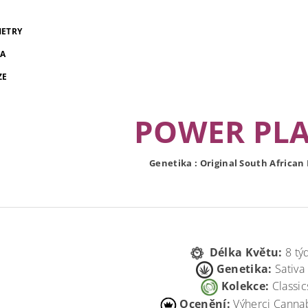
ETRY
A
ZE
POWER PL
Genetika : Original South African
Délka Květu:
8 tý
Genetika:
Sati
Kolekce:
Classic
Ocenění:
Výherci Canna