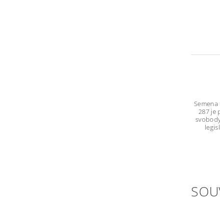
Semena n
287 je
svobody
legi
SOU