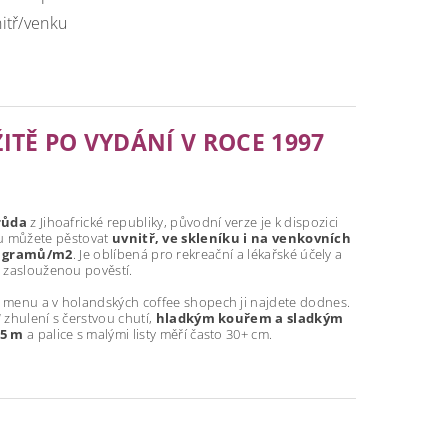
itř/venku
TĚ PO VYDÁNÍ V ROCE 1997
drůda
z Jihoafrické republiky, původní verze je k dispozici
u můžete pěstovat
uvnitř, ve skleníku i na venkovních
0 gramů/m2
. Je oblíbená pro rekreační a lékařské účely a
 zaslouženou pověstí.
menu a v holandských coffee shopech ji najdete dodnes.
 zhulení s čerstvou chutí,
hladkým kouřem a sladkým
,5 m
a palice s malými listy měří často 30+ cm.