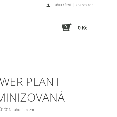
|
PŘIHLÁŠENÍ
REGISTRACE
0
0 Kč
WER PLANT
MINIZOVANÁ
Neohodnoceno