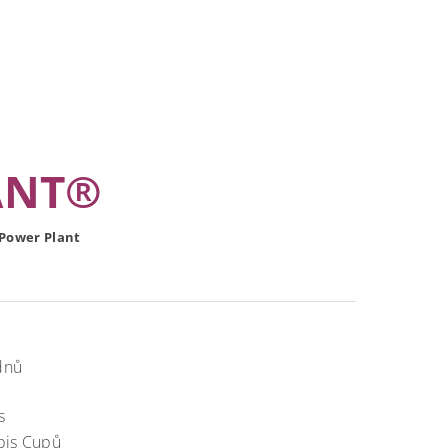
ANT®
 Power Plant
dnů
va
s
bis Cupů