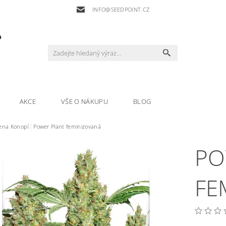
INFO@SEEDPOINT.CZ
AKCE
VŠE O NÁKUPU
BLOG
na Konopí
Power Plant feminizovaná
PO
FE