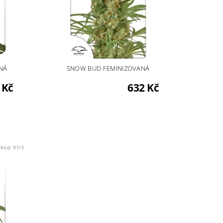
NÁ
SNOW BUD FEMINIZOVANÁ
 Kč
632 Kč
Kód:
97/3