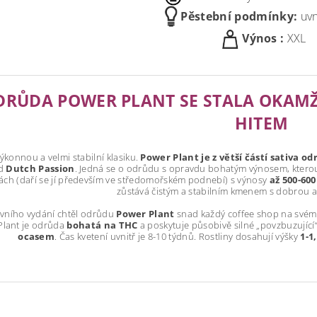
Pěstební podmínky:
uvn
Výnos :
XXL
DRŮDA POWER PLANT SE STALA OKAMŽI
HITEM
výkonnou a velmi stabilní klasiku.
Power Plant je z větší částí sativa o
d
Dutch Passion
. Jedná se o odrůdu s opravdu bohatým výnosem, ktero
ách (daří se jí především ve středomořském podnebí) s výnosy
až 500-60
zůstává čistým a stabilním kmenem s dobrou a
vního vydání chtěl odrůdu
Power Plant
snad každý coffee shop na svém 
Plant je odrůda
bohatá na THC
a poskytuje působivě silné „povzbuzující“
ocasem
. Čas kvetení uvnitř je 8-10 týdnů. Rostliny dosahují výšky
1-1