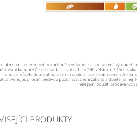
abízená na internetovém obchodě seedpoint.cz jsou určená výhradně pro 
 pěstování konopí v České republice s obsahem THC větším než 1% nezáko
. Toho se můžete dopustit porušením obalu či naklíčením semen. Semana s
slativa. Věnujte, prosím, pečlivou pozornost znění zákona a dbejte na něj
nelegální použití prodávaných
VISEJÍCÍ PRODUKTY