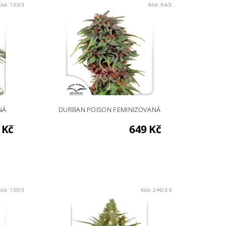
Kód:
103/3
Kód:
94/3
NÁ
DURBAN POISON FEMINIZOVANÁ
 Kč
649 Kč
Kód:
100/3
Kód:
246/3 S