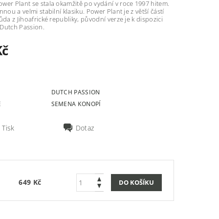
wer Plant se stala okamžitě po vydání v roce 1997 hitem.
nnou a velmi stabilní klasiku. Power Plant je z větší částí
ůda z Jihoafrické republiky, původní verze je k dispozici
Dutch Passion.
Kč
DUTCH PASSION
E
SEMENA KONOPÍ
Tisk
Dotaz
649 Kč