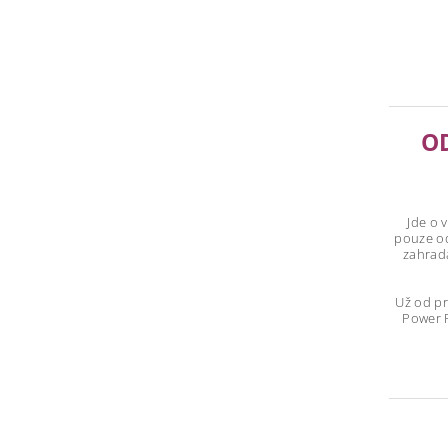
O
Jde o 
pouze o
zahrad
Už od pr
Power 