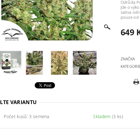
Odrůda Po
Jde o výko
sativa odr
pouze od 
649 
ZNAČKA
KATEGORI
LTE VARIANTU
Počet kusů: 3 semena
Skladem
(3 ks)