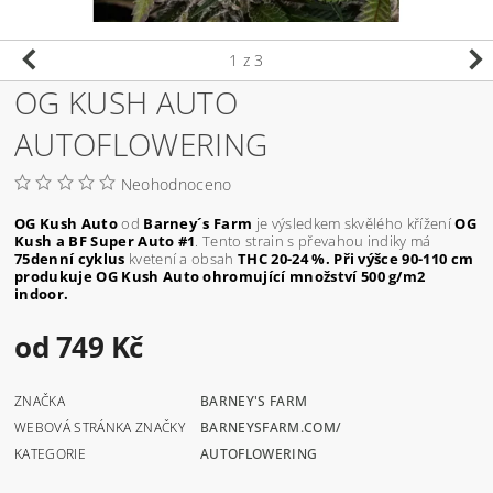
1
z 3
OG KUSH AUTO
AUTOFLOWERING
Neohodnoceno
OG Kush Auto
od
Barney´s Farm
je výsledkem skvělého křížení
OG
Kush a BF Super Auto #1
. Tento strain s převahou indiky má
75denní cyklus
kvetení a obsah
THC 20-24 %. Při výšce 90-110 cm
produkuje OG Kush Auto ohromující množství 500 g/m2
indoor.
od 749 Kč
ZNAČKA
BARNEY'S FARM
WEBOVÁ STRÁNKA ZNAČKY
BARNEYSFARM.COM/
KATEGORIE
AUTOFLOWERING