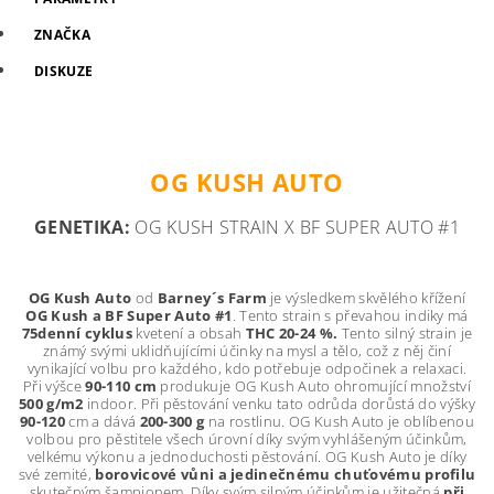
ZNAČKA
DISKUZE
OG KUSH AUTO
GENETIKA:
OG KUSH STRAIN X BF SUPER AUTO #1
OG Kush Auto
od
Barney´s Farm
je výsledkem skvělého křížení
OG Kush a BF Super Auto #1
. Tento strain s převahou indiky má
75denní cyklus
kvetení a obsah
THC 20-24 %.
Tento silný strain je
známý svými uklidňujícími účinky na mysl a tělo, což z něj činí
vynikající volbu pro každého, kdo potřebuje odpočinek a relaxaci.
Při výšce
90-110 cm
produkuje OG Kush Auto ohromující množství
500 g/m2
indoor. Při pěstování venku tato odrůda dorůstá do výšky
90-120
cm a dává
200-300 g
na rostlinu. OG Kush Auto je oblíbenou
volbou pro pěstitele všech úrovní díky svým vyhlášeným účinkům,
velkému výkonu a jednoduchosti pěstování. OG Kush Auto je díky
své zemité,
borovicové vůni a jedinečnému chuťovému profilu
skutečným šampionem. Díky svým silným účinkům je užitečná
při