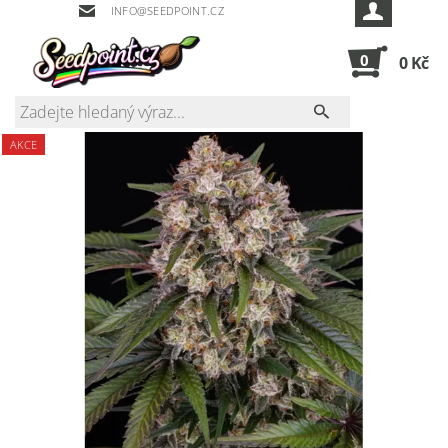
INFO@SEEDPOINT.CZ
0
0 Kč
AKCE