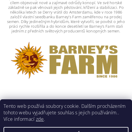
cílem objevovat nové a zajímavé odrůdy konopí. Ve své horské
základně se pak věnovali jejich pěstování, křížení a stabilizaci. Po
několika letech se Derry vrátil do Amsterdamu, kde v roce 1986
založil vlastní seedbanku Barney’s Farm zaměřenou na prodej
semen. Díky jedinečným hybridům, které vytvořil, se pověst o jeho
práci rychle rozšířila a do konce desetiletí se Barney’s Farm stali
jedním z předních světových producentů konopných semen.
Tento web používá soubory cookie. Dalším procházením
tohoto webu vyjadřujete souhlas s jejich používáním..
Více informací
zde
.