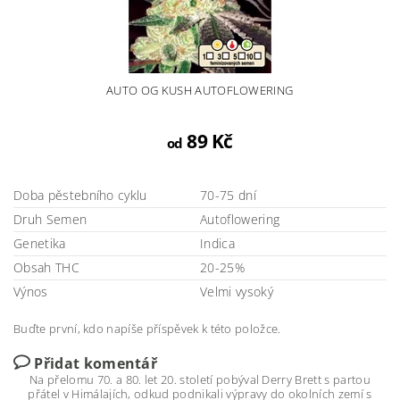
AUTO OG KUSH AUTOFLOWERING
89 Kč
od
Doba pěstebního cyklu
70-75 dní
Druh Semen
Autoflowering
Genetika
Indica
Obsah THC
20-25%
Výnos
Velmi vysoký
Buďte první, kdo napíše příspěvek k této položce.
Přidat komentář
Na přelomu 70. a 80. let 20. století pobýval Derry Brett s partou
přátel v Himálajích, odkud podnikali výpravy do okolních zemí s