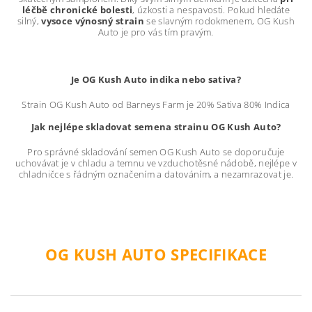
léčbě chronické bolesti
, úzkosti a nespavosti. Pokud hledáte
silný,
vysoce výnosný strain
se slavným rodokmenem, OG Kush
Auto je pro vás tím pravým.
Je OG Kush Auto indika nebo sativa?
Strain OG Kush Auto od Barneys Farm je 20% Sativa 80% Indica
Jak nejlépe skladovat semena strainu OG Kush Auto?
Pro správné skladování semen OG Kush Auto se doporučuje
uchovávat je v chladu a temnu ve vzduchotěsné nádobě, nejlépe v
chladničce s řádným označením a datováním, a nezamrazovat je.
OG KUSH AUTO SPECIFIKACE