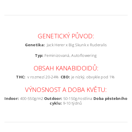
GENETICKÝ PŮVOD:
Genetika:
Jack Herer x Big Skunk x Ruderalis
Typ:
Feminizovaná, Autoflowering
OBSAH KANABIDOIDŮ:
THC:
v rozmezí 20-24%
CBD:
je nízký, obvykle pod 1%
VÝNOSNOST A DOBA KVĚTU:
Indoor:
400-550g/m2
Outdoor:
50-150g/rostlina
Doba pěstebního
cyklu:
9-10 týdnů