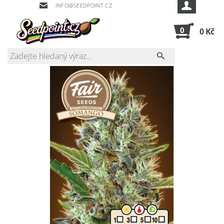
INFO@SEEDPOINT.CZ
0
0 Kč