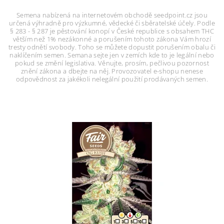
Semena nabízená na internetovém obchodě seedpoint.cz jsou
určená výhradně pro výzkumné, vědecké či sběratelské účely. Podle
§ 283 - § 287 je pěstování konopí v České republice s obsahem THC
větším než 1% nezákonné a porušením tohoto zákona Vám hrozí
tresty odnětí svobody. Toho se můžete dopustit porušením obalu či
naklíčením semen. Semana sejte jen v zemích kde to je legální nebo
pokud se změní legislativa. Věnujte, prosím, pečlivou pozornost
znění zákona a dbejte na něj. Provozovatel e-shopu nenese
odpovědnost za jakékoli nelegální použití prodávaných semen.