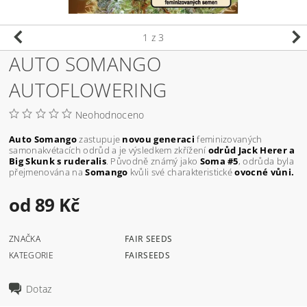
1
z 3
AUTO SOMANGO
AUTOFLOWERING
Neohodnoceno
Auto Somango
zastupuje
novou generaci
feminizovaných
samonakvétacích odrůd a je výsledkem zkřížení
odrůd Jack Herer a
Big Skunk s ruderalis
. Původně známý jako
Soma #5
, odrůda byla
přejmenována na
Somango
kvůli své charakteristické
ovocné vůni.
od 89 Kč
ZNAČKA
FAIR SEEDS
KATEGORIE
FAIRSEEDS
Dotaz