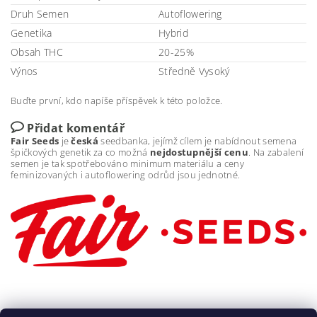
Druh Semen
Autoflowering
Genetika
Hybrid
Obsah THC
20-25%
Výnos
Středně Vysoký
Buďte první, kdo napíše příspěvek k této položce.
Přidat komentář
Fair Seeds
je
česká
seedbanka, jejímž cílem je nabídnout semena
špičkových genetik za co možná
nejdostupnější
cenu
. Na zabalení
semen je tak spotřebováno minimum materiálu a ceny
feminizovaných i autoflowering odrůd jsou jednotné.