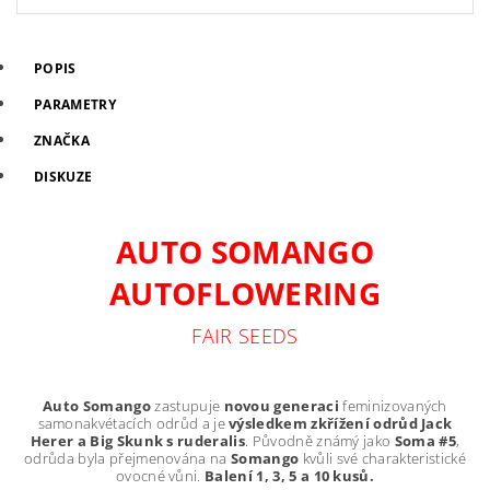
POPIS
PARAMETRY
ZNAČKA
DISKUZE
AUTO SOMANGO
AUTOFLOWERING
FAIR SEEDS
Auto Somango
zastupuje
novou generaci
feminizovaných
samonakvétacích odrůd a je
výsledkem zkřížení odrůd Jack
Herer a Big Skunk s ruderalis
. Původně známý jako
Soma #5
,
odrůda byla přejmenována na
Somango
kvůli své charakteristické
ovocné vůni.
Balení 1, 3, 5 a 10 kusů.