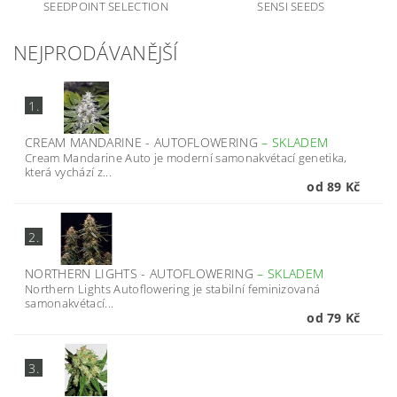
SEEDPOINT SELECTION
SENSI SEEDS
NEJPRODÁVANĚJŠÍ
1.
CREAM MANDARINE - AUTOFLOWERING
–
SKLADEM
Cream Mandarine Auto je moderní samonakvétací genetika,
která vychází z...
od 89 Kč
2.
NORTHERN LIGHTS - AUTOFLOWERING
–
SKLADEM
Northern Lights Autoflowering je stabilní feminizovaná
samonakvétací...
od 79 Kč
3.