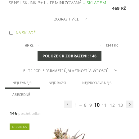
SENSI SKUNK 3+1 - FEMINIZOVANÁ
–
SKLADEM
469 Kč
ZOBRAZIT VÍCE
NA SKLADĚ
69
Kč
1349
Kč
POLOŽEK K ZOBRAZENÍ:
146
FILTR PODLE PARAMETRŮ, VLASTNOSTÍ A VÝROBCŮ
NEJLEVNĚJŠÍ
NEJDRAŽŠÍ
NEJPRODÁVANĚJŠÍ
ABECEDNĚ
...
10
1
8
9
11
12
13
146
položek celkem
NOVINKA