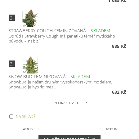
1 039 Kč
2.
STRAWBERRY COUGH FEMINIZOVANÁ
–
SKLADEM
Odrůda Strawberry Cough má genetiku téměř mytického
původu – nabízí...
885 Kč
3.
SNOW BUD FEMINIZOVANÁ
–
SKLADEM
Snowbud je naším druhým “vysokohorským” modelem.
SnowBud je hybrid mezi...
632 Kč
ZOBRAZIT VÍCE
NA SKLADĚ
490
Kč
1039
Kč