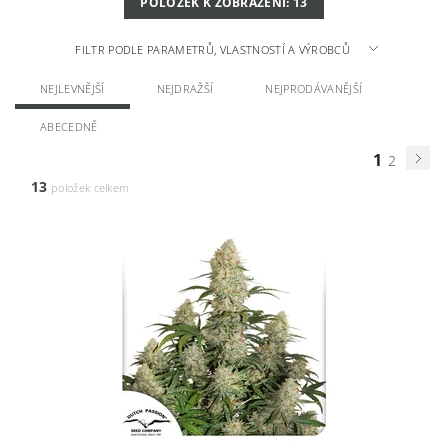
POLOŽEK K ZOBRAZENÍ:
13
FILTR PODLE PARAMETRŮ, VLASTNOSTÍ A VÝROBCŮ
NEJLEVNĚJŠÍ
NEJDRAŽŠÍ
NEJPRODÁVANĚJŠÍ
ABECEDNĚ
1
2
13
položek celkem