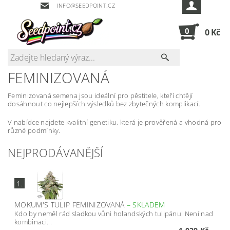
INFO@SEEDPOINT.CZ
0
0 Kč
FEMINIZOVANÁ
Feminizovaná semena jsou ideální pro pěstitele, kteří chtějí
dosáhnout co nejlepších výsledků bez zbytečných komplikací.
V nabídce najdete kvalitní genetiku, která je prověřená a vhodná pro
různé podmínky.
NEJPRODÁVANĚJŠÍ
1.
MOKUM'S TULIP FEMINIZOVANÁ
–
SKLADEM
Kdo by neměl rád sladkou vůni holandských tulipánu! Není nad
kombinaci...