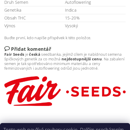
Druh Semen
Autoflowering
Genetika
Indica
Obsah THC
15-20%
Výnos
Vysoký
Buďte první, kdo napíše příspěvek k této položce.
Přidat komentář
Fair Seeds
je
česká
seedbanka, jejímž cílem je nabídnout semena
špičkových genetik za co možná
nejdostupnější
cenu
. Na zabalení
semen je tak spotřebováno minimum materiálu a ceny
feminizovaných i autoflowering odrůd jsou jednotné.
Tento web používá soubory cookie. Dalším procházením