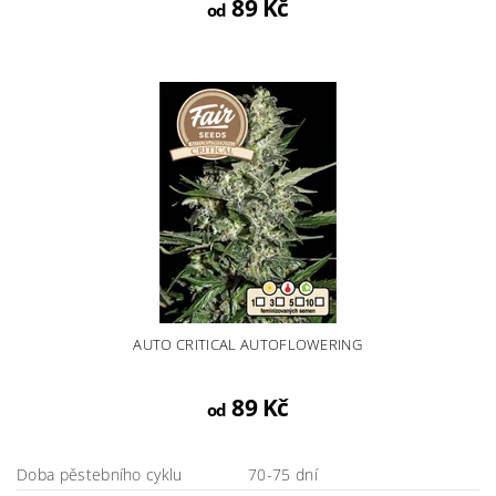
89 Kč
od
AUTO CRITICAL AUTOFLOWERING
89 Kč
od
Doba pěstebního cyklu
70-75 dní