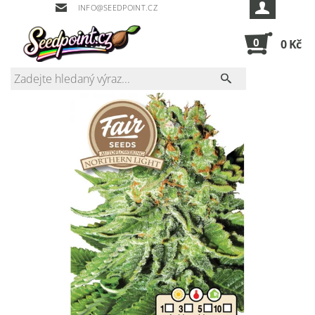
INFO@SEEDPOINT.CZ
0
0 Kč