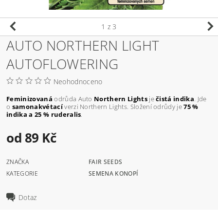
1
z 3
AUTO NORTHERN LIGHT
AUTOFLOWERING
Neohodnoceno
Feminizovaná
odrůda Auto
Northern Lights
je
čistá indika
. Jde
o
samonakvétací
verzi Northern Lights. Složení odrůdy je
75 %
indika a 25 % ruderalis
.
od 89 Kč
ZNAČKA
FAIR SEEDS
KATEGORIE
SEMENA KONOPÍ
Dotaz