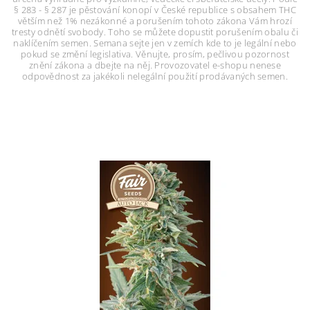
§ 283 - § 287 je pěstování konopí v České republice s obsahem THC
větším než 1% nezákonné a porušením tohoto zákona Vám hrozí
tresty odnětí svobody. Toho se můžete dopustit porušením obalu či
naklíčením semen. Semana sejte jen v zemích kde to je legální nebo
pokud se změní legislativa. Věnujte, prosím, pečlivou pozornost
znění zákona a dbejte na něj. Provozovatel e-shopu nenese
odpovědnost za jakékoli nelegální použití prodávaných semen.