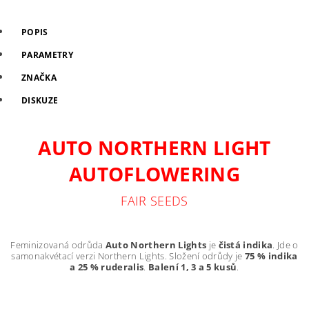
POPIS
PARAMETRY
ZNAČKA
DISKUZE
AUTO NORTHERN LIGHT
AUTOFLOWERING
FAIR SEEDS
Feminizovaná odrůda
Auto Northern Lights
je
čistá indika
. Jde o
samonakvétací verzi Northern Lights. Složení odrůdy je
75 % indika
a 25 % ruderalis
.
Balení 1, 3
a 5 kusů
.