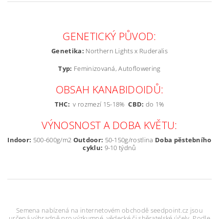
GENETICKÝ PŮVOD:
Genetika:
Northern Lights x Ruderalis
Typ:
Feminizovaná, Autoflowering
OBSAH KANABIDOIDŮ:
THC:
v rozmezí 15-18%
CBD:
do 1%
VÝNOSNOST A DOBA KVĚTU:
Indoor:
500-600g/m2
Outdoor:
50-150g/rostlina
Doba pěstebního
cyklu:
9-10 týdnů
Semena nabízená na internetovém obchodě seedpoint.cz jsou
určená výhradně pro výzkumné, vědecké či sběratelské účely. Podle